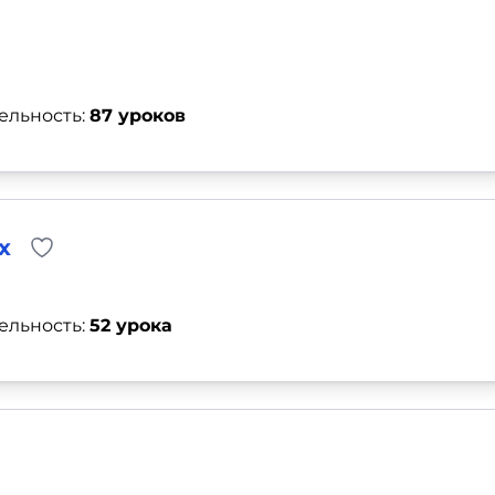
ельность:
87 уроков
х
ельность:
52 урока