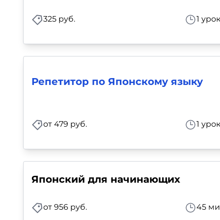
Для детей
325 руб.
1 уро
Красота, здоровье, фитнес
Психология и саморазвитие
Репетитор по Японскому языку
Прочее
Репетиторы
от 479 руб.
1 уро
Тесты на профориентацию
Японский для начинающих
от 956 руб.
45 ми