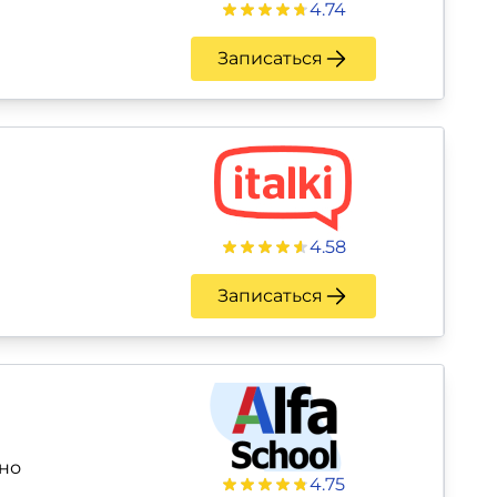
4.74
Записаться
4.58
Записаться
но
4.75