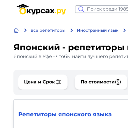
Нейросеть и ИИ
Все репетиторы
Иностранный язык
Программирование
Японский - репетиторы 
Бизнес и финансы
Японский в Уфе - чтобы найти лучшего репетит
Дизайн
Аналитика
Цена и Срок
По стоимости
Видео, фото, аудио
Маркетинг
Репетиторы японского языка
Иностранный язык