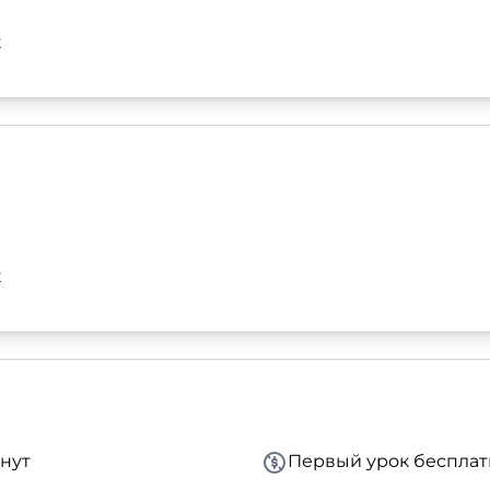
к
к
нут
Первый урок бесплат