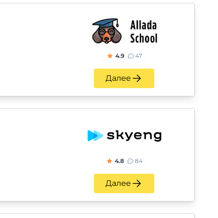
4.9
47
Далее
4.8
84
Далее