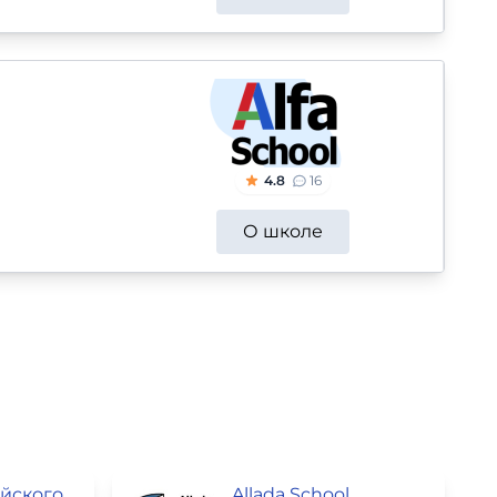
4.8
16
О школе
Школа английского языка SkyEng
Allada School