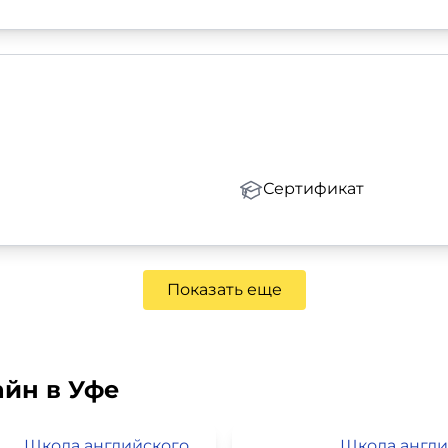
Сертификат
Показать еще
айн в Уфе
Школа английского языка SkyEng