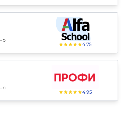
но
4.75
но
4.95