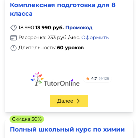
и
Комплексная подготовка для 8
саморазвитие
класса
Прочее
18 990
13 990 руб.
Промокод
Рассрочка: 233 руб./мес.
Оформить
Репетиторы
Длительность:
60 уроков
Тесты
на
профориентацию
4.7
126
Далее
Скидка 50%
Полный школьный курс по химии