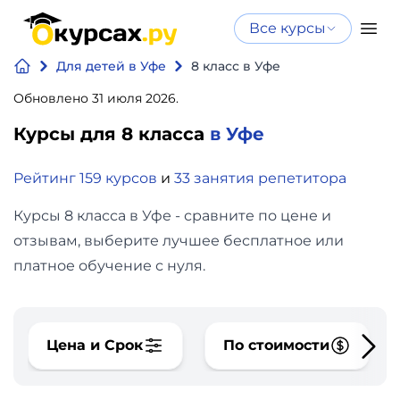
Все курсы
Нейросеть
Все курсы
Для детей в Уфе
8 класс в Уфе
Нейросеть и ИИ
и ИИ
Обновлено 31 июля 2026.
Курсы по
Программирование
искусственному
Курсы для 8 класса
в Уфе
интеллекту
Бизнес
Рейтинг 159 курсов
и
33 занятия репетитора
Курсы по нейросетям
и
Бесплатно
Курсы 8 класса в Уфе - сравните по цене и
финансы
отзывам, выберите лучшее бесплатное или
платное обучение с нуля.
Дизайн
Аналитика
Цена и Срок
По стоимости
Видео,