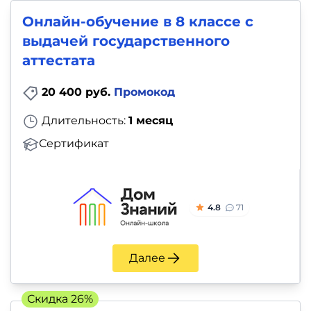
фото,
Онлайн-обучение в 8 классе с
аудио
выдачей государственного
Маркетинг
аттестата
20 400 руб.
Промокод
Иностранный
язык
Длительность:
1 месяц
Сертификат
Для
детей
4.8
71
Красота,
здоровье,
фитнес
Далее
Психология
Скидка 26%