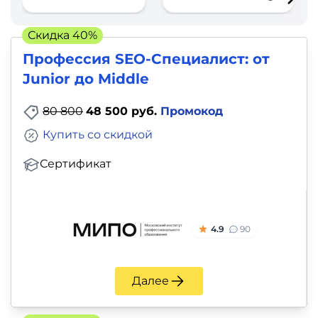
фото,
аудио
Скидка 40%
Профессия SEO-Специалист: от
Маркетинг
Junior до Middle
Иностранный
80 800
48 500 руб.
Промокод
язык
Купить со скидкой
Для
Сертификат
детей
Красота,
4.9
90
здоровье,
фитнес
Далее
Психология