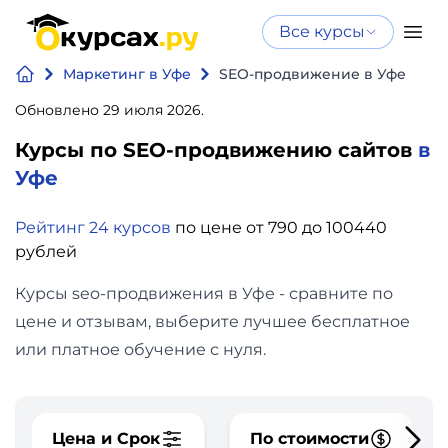
Все курсы
Нейросеть
Все курсы
Маркетинг в Уфе
SEO-продвижение в Уфе
Нейросеть и ИИ
и ИИ
Обновлено 29 июля 2026.
Курсы по
Программирование
искусственному
Курсы по SEO-продвижению сайтов
в
интеллекту
Уфе
Бизнес
Курсы по нейросетям
и
Рейтинг 24 курсов
по цене от 790 до 100440
Бесплатно
рублей
финансы
Курсы seo-продвижения в Уфе - сравните по
Дизайн
цене и отзывам, выберите лучшее бесплатное
или платное обучение с нуля.
Аналитика
Видео,
Цена и Срок
По стоимости