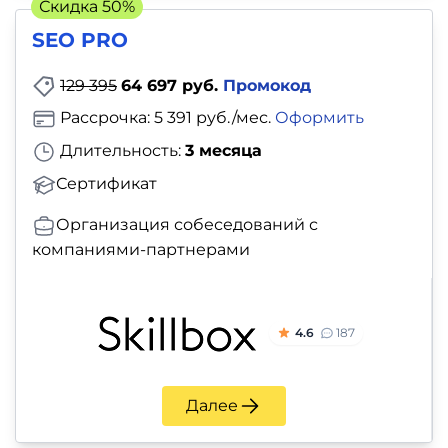
и
Скидка 50%
саморазвитие
SEO PRO
129 395
64 697 руб.
Промокод
Прочее
Рассрочка: 5 391 руб./мес.
Оформить
Репетиторы
Длительность:
3 месяца
Сертификат
Тесты
на
Организация собеседований с
компаниями-партнерами
профориентацию
4.6
187
Далее